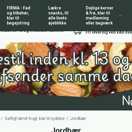
FIRMA - Fad
Lækre
Dejlige kerner
og tilbehør,
snacks, til
& frø, klar til
klar til
alle livets
madlavning
begejstring
øjeblikke
eller bagværk
l inden kl. 13 og vi sender samme
Fri levering ved køb ove
/
Saftigt tørret frugt, klar til nydelse
/
Jordbær
Jordbær