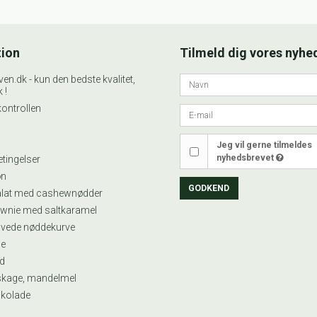
tion
Tilmeld dig vores nyhe
n.dk - kun den bedste kvalitet,
 !
ontrollen
Jeg vil gerne tilmeldes
nyhedsbrevet
tingelser
øn
GODKEND
alat med cashewnødder
wnie med saltkaramel
vede nøddekurve
e
d
skage, mandelmel
okolade