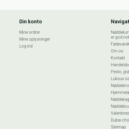
Din konto
Naviga
Mine ordrer
Nøddekurve
er god nok
Mine oplysninger
Fødevarek
Log ind
Om os
Kontakt
Handelsbe
Pesto, gr
Luksus s
Nøddebro
Hjemmela
Nøddekag
Nøddebru
Valentine
Dubai ch
Sitemap