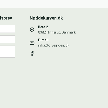
dsbrev
Nøddekurven.dk
Beta 2
8382 Hinnerup, Danmark
E-mail
info@torvegroent.dk