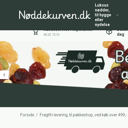
Luksus
nødder,
til hygge
eller
nydelse
Kundeservice i topkvalitet
Besti
dag
40 22 75 51
Forside
/
Fragtfri levering, til pakkeshop, ved køb over 499,-