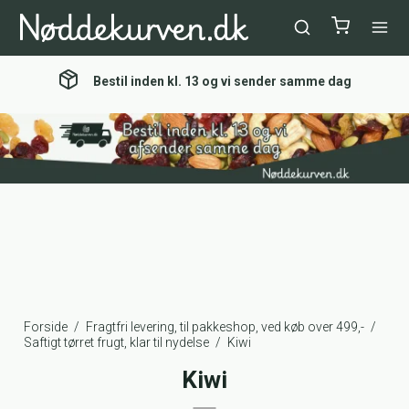
Bestil inden kl. 13 og vi sender samme dag
Forside
/
Fragtfri levering, til pakkeshop, ved køb over 499,-
/
Saftigt tørret frugt, klar til nydelse
/
Kiwi
Kiwi