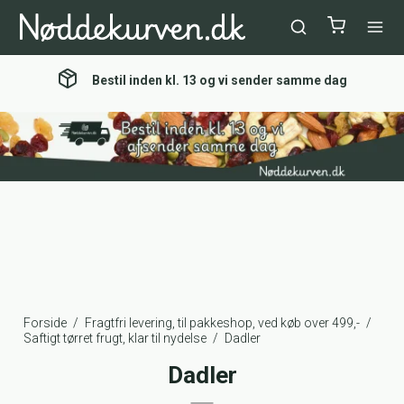
Bestil inden kl. 13 og vi sender samme dag
Forside
/
Fragtfri levering, til pakkeshop, ved køb over 499,-
/
Saftigt tørret frugt, klar til nydelse
/
Dadler
Dadler