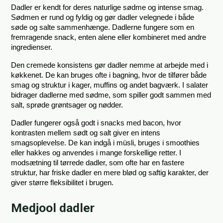
Dadler er kendt for deres naturlige sødme og intense smag. 
Sødmen er rund og fyldig og gør dadler velegnede i både 
søde og salte sammenhænge. Dadlerne fungere som en 
fremragende snack, enten alene eller kombineret med andre 
ingredienser.
Den cremede konsistens gør dadler nemme at arbejde med i 
køkkenet. De kan bruges ofte i bagning, hvor de tilfører både 
smag og struktur i kager, muffins og andet bagværk. I salater 
bidrager dadlerne med sødme, som spiller godt sammen med 
salt, sprøde grøntsager og nødder.
Dadler fungerer også godt i snacks med bacon, hvor 
kontrasten mellem sødt og salt giver en intens 
smagsoplevelse. De kan indgå i müsli, bruges i smoothies 
eller hakkes og anvendes i mange forskellige retter. I 
modsætning til tørrede dadler, som ofte har en fastere 
struktur, har friske dadler en mere blød og saftig karakter, der 
giver større fleksibilitet i brugen.
Medjool dadler