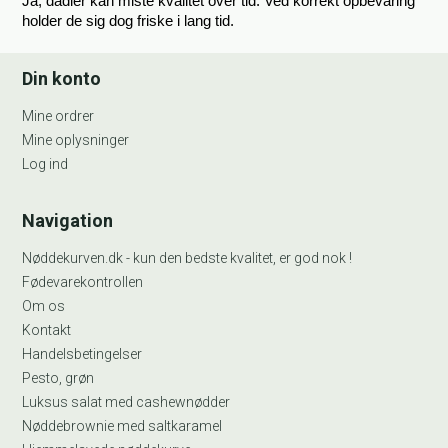
Ja, dadler kan miste kvalitet over tid. Ved korrekt opbevaring 
holder de sig dog friske i lang tid.
Din konto
Mine ordrer
Mine oplysninger
Log ind
Navigation
Nøddekurven.dk - kun den bedste kvalitet, er god nok !
Fødevarekontrollen
Om os
Kontakt
Handelsbetingelser
Pesto, grøn
Luksus salat med cashewnødder
Nøddebrownie med saltkaramel