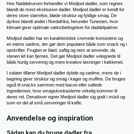
Hos Nøddekurven forhandler vi Medjool dadler, som regnes 
blandt de mest eksklusive dadler. Medjool dadler er kendt for 
deres store størrelse, bløde struktur og fyldige smag. De 
dyrkes blandt andet i Nordafrika, herunder Tunesien, hvor 
klimaet giver optimale vækstbetingelser for daddelpalmer.
Medjool dadler har en karakteristisk cremede konsistens og 
en intens sødme, der gør dem populære både som snack og i 
opskrifter. Frugten er blød, saftig og nem at anvende, da 
stenen let kan fjernes. Det gør Medjool dadler velegnede til 
både hurtig servering og mere kreative løsninger i køkkenet.
I salater tilfører Medjool dadler dybde og sødme, mens de i 
bagning giver struktur og smag i kager og muffins. De bruges 
også til snacks sammen med bacon eller saltede 
ingredienser, hvor smagskontrasterne virkelig kommer til 
deres ret. Derudover egner Medjool dadler sig godt i müsli og 
som en del af små serveringer til kaffe.
Anvendelse og inspiration
Sådan kan du bruge dadler fra