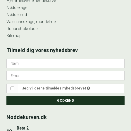
Hjemmelavede nøddekurve
Nøddekage
Nøddebrud
Valentineskage, mandelmel
Dubai chokolade
Sitemap
Tilmeld dig vores nyhedsbrev
Jeg vil gerne tilmeldes nyhedsbrevet
GODKEND
Nøddekurven.dk
Beta 2