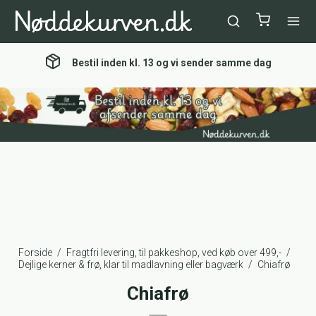
Bestil inden kl. 13 og vi sender samme dag
Forside
/
Fragtfri levering, til pakkeshop, ved køb over 499,-
/
Dejlige kerner & frø, klar til madlavning eller bagværk
/
Chiafrø
Chiafrø