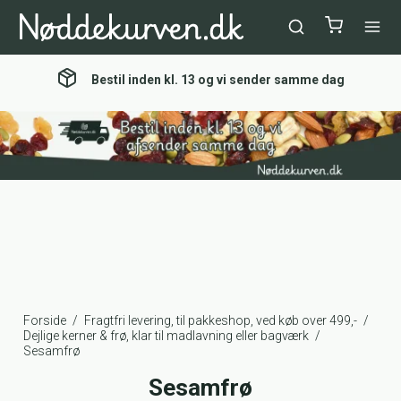
Bestil inden kl. 13 og vi sender samme dag
Forside
/
Fragtfri levering, til pakkeshop, ved køb over 499,-
/
Dejlige kerner & frø, klar til madlavning eller bagværk
/
Sesamfrø
Sesamfrø