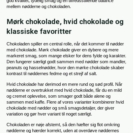
god kvalitet, tydelig smag og en tilfredsstillende balance 
mellem nødderne og chokoladen.
Mørk chokolade, hvid chokolade og
klassiske favoritter
Chokoladen spiller en central rolle, når det kommer til nødder 
med chokolade. Mørk chokolade giver en dybere og mere 
markeret smag, som mange elsker for dens fylde og karakter. 
Den fungerer særligt godt sammen med nødder som mandler, 
peanuts og hasselnødder, hvor den mørke chokolade skaber 
kontrast til nøddernes fedme og et strejf af salt.
Hvid chokolade har derimod en mere rund og sød profil. Når 
nødderne er overtrukket med hvid chokolade, får du en mild 
og cremet oplevelse, som smager godt både alene og 
sammen med kaffe. Flere af vores varianter kombinerer hvid 
chokolade med nødder og små smagsdetaljer, der giver 
variation og gør hver variant til noget særligt.
Chokoladen er nøje afstemt, så den hæfter sig flot omkring 
nødderne og hærder korrekt, uden at overdøve nøddernes 