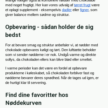
Mange vælger også at kombinere nødder med chokolade 
med noget frugtigt. Her kan vores udvalg af
tørret frugt
 være 
et oplagt supplement - eksempelvis
dadler
 eller
figner
, som 
giver balance mellem sødme og struktur.
Opbevaring - sådan holder de sig
bedst
For at bevare smag og struktur anbefaler vi, at nødder med 
chokolade opbevares køligt og tørt. Den lufttætte beholder 
som vi sender nødderne i er nok. Undgå varme og direkte 
sollys, da chokoladen ellers kan blive blød eller smeltet.
I varme perioder kan det være en fordel at opbevare 
produkterne i køleskabet, så chokoladen forbliver fast og 
nødderne bevarer deres sprødhed. Når de tages ud igen, er 
de hurtigt klar til servering.
Find dine favoritter hos
Nøddekurven