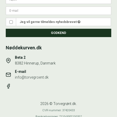
Jeg vil gerne tilmeldes nyhedsbrevet
GODKEND
Nøddekurven.dk
Beta 2
8382 Hinnerup, Danmark
E-mail
info@torvegroent.dk
2026 © Torvegrønt.dk.
CVR-nummer: 37420433
Bankoplysninger: 7110-0002150357