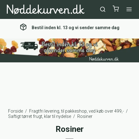
Bestil inden kl. 13 og vi sender samme dag
Forside
/
Fragtfri levering, til pakkeshop, ved køb over 499,-
/
Saftigt tørret frugt, klar til nydelse
/
Rosiner
Rosiner