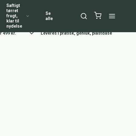
Saftigt
tørret
Se
frugt,
alle
klar til
nydelse
r 499 kr.
Leveres i pratisk, genluk, plastdåse