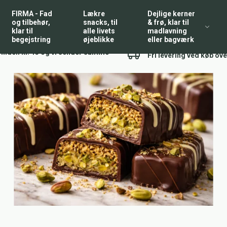
FIRMA - Fad
Lækre
Dejlige kerner
og tilbehør,
snacks, til
& frø, klar til
klar til
alle livets
madlavning
begejstring
øjeblikke
eller bagværk
l inden kl. 13 og vi sender samme
Fri levering ved køb ove