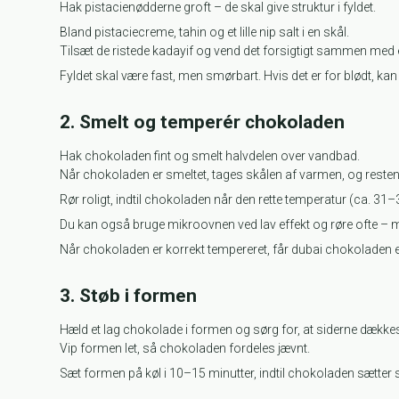
Hak pistacienødderne groft – de skal give struktur i fyldet.
Bland pistaciecreme, tahin og et lille nip salt i en skål.
Tilsæt de ristede kadayif og vend det forsigtigt sammen med 
Fyldet skal være fast, men smørbart. Hvis det er for blødt, k
2. Smelt og temperér chokoladen
Hak chokoladen fint og smelt halvdelen over vandbad.
Når chokoladen er smeltet, tages skålen af varmen, og resten 
Rør roligt, indtil chokoladen når den rette temperatur (ca.
Du kan også bruge mikroovnen ved lav effekt og røre ofte – m
Når chokoladen er korrekt tempereret, får dubai chokoladen en
3. Støb i formen
Hæld et lag chokolade i formen og sørg for, at siderne dækkes
Vip formen let, så chokoladen fordeles jævnt.
Sæt formen på køl i 10–15 minutter, indtil chokoladen sætter si