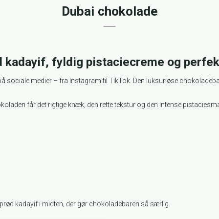
Dubai chokolade
d kadayif, fyldig pistaciecreme og perf
 på sociale medier – fra Instagram til TikTok. Den luksuriøse chokoladeb
okoladen får det rigtige knæk, den rette tekstur og den intense pistacies
rød kadayif i midten, der gør chokoladebaren så særlig.