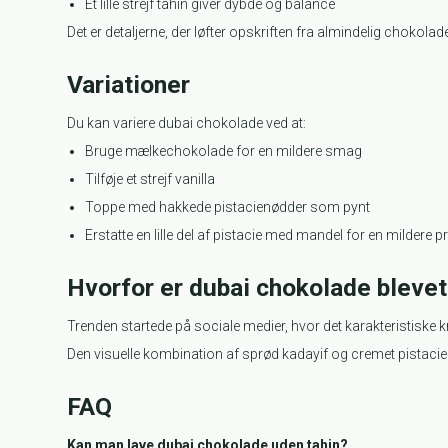
Et lille strejf tahin giver dybde og balance
Det er detaljerne, der løfter opskriften fra almindelig chokolade
Variationer
Du kan variere dubai chokolade ved at:
Bruge mælkechokolade for en mildere smag
Tilføje et strejf vanilla
Toppe med hakkede pistacienødder som pynt
Erstatte en lille del af pistacie med mandel for en mildere pr
Hvorfor er dubai chokolade bleve
Trenden startede på sociale medier, hvor det karakteristiske 
Den visuelle kombination af sprød kadayif og cremet pistaci
FAQ
Kan man lave dubai chokolade uden tahin?