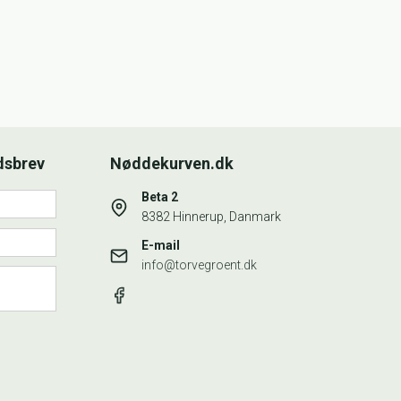
dsbrev
Nøddekurven.dk
Beta 2
8382 Hinnerup, Danmark
E-mail
info@torvegroent.dk