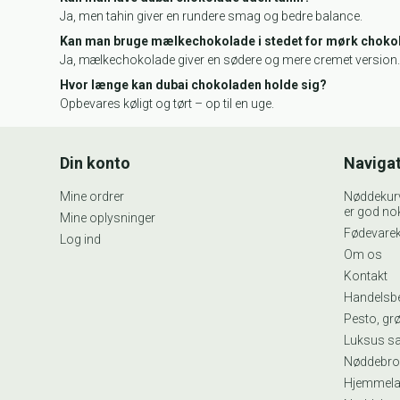
Ja, men tahin giver en rundere smag og bedre balance.
Kan man bruge mælkechokolade i stedet for mørk choko
Ja, mælkechokolade giver en sødere og mere cremet version
Hvor længe kan dubai chokoladen holde sig?
Opbevares køligt og tørt – op til en uge.
Din konto
Naviga
Mine ordrer
Nøddekurve
er god nok
Mine oplysninger
Fødevarek
Log ind
Om os
Kontakt
Handelsbe
Pesto, gr
Luksus s
Nøddebro
Hjemmela