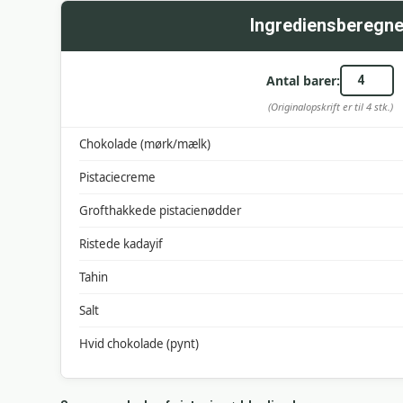
Ingrediensberegne
Antal barer:
(Originalopskrift er til 4 stk.)
Chokolade (mørk/mælk)
Pistaciecreme
Grofthakkede pistacienødder
Ristede kadayif
Tahin
Salt
Hvid chokolade (pynt)