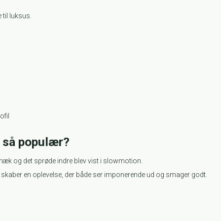
 til luksus.
ofil
t så populær?
knæk og det sprøde indre blev vist i slowmotion.
e skaber en oplevelse, der både ser imponerende ud og smager godt.