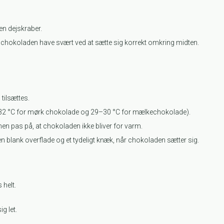
en dejskraber.
an chokoladen have svært ved at sætte sig korrekt omkring midten.
tilsættes.
 31–32 °C for mørk chokolade og 29–30 °C for mælkechokolade).
en pas på, at chokoladen ikke bliver for varm.
 blank overflade og et tydeligt knæk, når chokoladen sætter sig.
 helt.
g let.