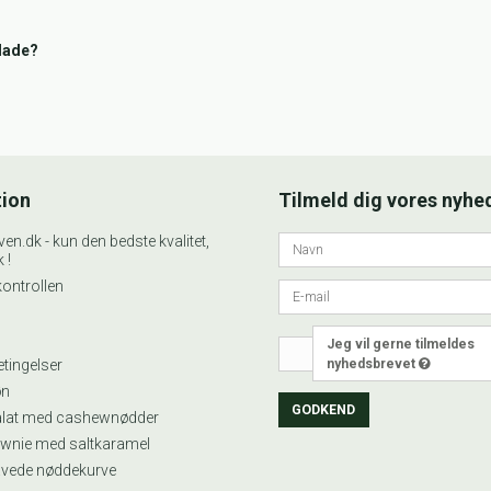
lade?
.
tion
Tilmeld dig vores nyhe
n.dk - kun den bedste kvalitet,
 !
ontrollen
Jeg vil gerne tilmeldes
nyhedsbrevet
tingelser
øn
GODKEND
alat med cashewnødder
wnie med saltkaramel
vede nøddekurve