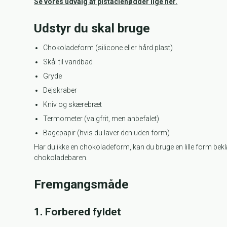
Se vores udvalg af pistacienødder lige her.
Udstyr du skal bruge
Chokoladeform (silicone eller hård plast)
Skål til vandbad
Gryde
Dejskraber
Kniv og skærebræt
Termometer (valgfrit, men anbefalet)
Bagepapir (hvis du laver den uden form)
Har du ikke en chokoladeform, kan du bruge en lille form beklæ
chokoladebaren.
Fremgangsmåde
1. Forbered fyldet