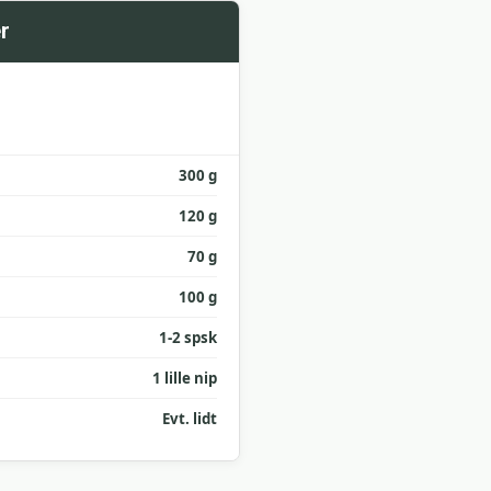
r
300 g
120 g
70 g
100 g
1-2 spsk
1 lille nip
Evt. lidt