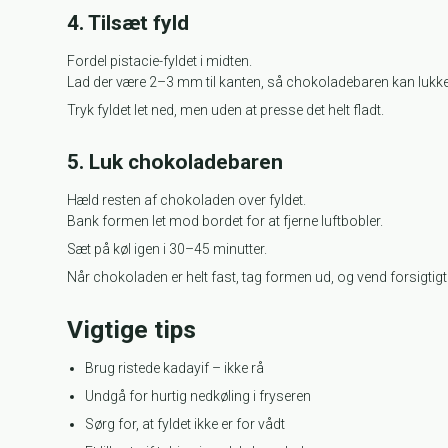
4. Tilsæt fyld
Fordel pistacie-fyldet i midten.
Lad der være 2–3 mm til kanten, så chokoladebaren kan lukkes
Tryk fyldet let ned, men uden at presse det helt fladt.
5. Luk chokoladebaren
Hæld resten af chokoladen over fyldet.
Bank formen let mod bordet for at fjerne luftbobler.
Sæt på køl igen i 30–45 minutter.
Når chokoladen er helt fast, tag formen ud, og vend forsigti
Vigtige tips
Brug ristede kadayif – ikke rå
Undgå for hurtig nedkøling i fryseren
Sørg for, at fyldet ikke er for vådt