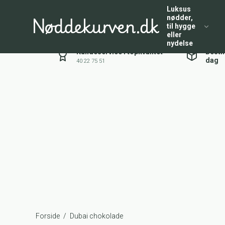
Luksus
nødder,
til hygge
eller
nydelse
Kundeservice i topkvalitet
Besti
dag
40 22 75 51
Forside
/
Dubai chokolade